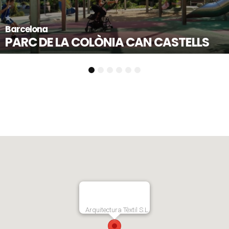
Mollet del Vallès 
OLÒNIA CAN CASTELLS
PLAÇA DE L’
1
2
3
4
5
6
Arquitectura Tèxtil S.L.