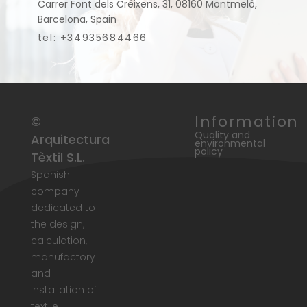
Carrer Font dels Créixens, 31, 08160 Montmeló,
Barcelona, Spain
tel: +34935684466
Information
©
Quality and
Arquitectura
environmental
policy
Tèxtil S.L.
Spanish
company
dedicated to
the design,
calculation,
manufactory
and
installation of
textile