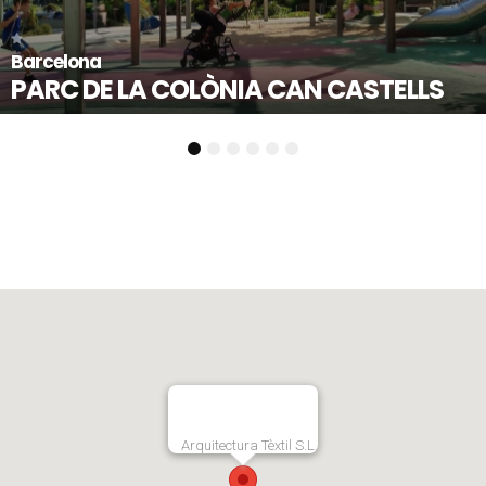
Mollet del Vallès - Barcelona
ASTELLS
PLAÇA DE L’ESTATUT
1
2
3
4
5
6
Arquitectura Tèxtil S.L.