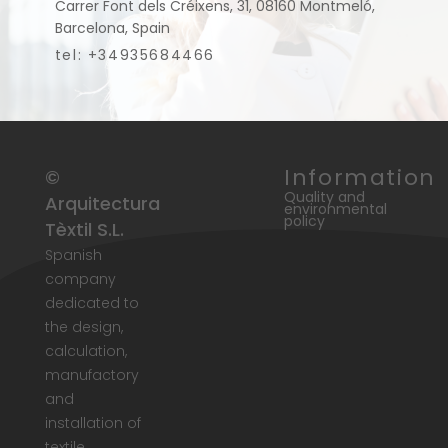
Carrer Font dels Créixens, 31, 08160 Montmeló,
Barcelona, Spain
tel: +34935684466
Information
©
Quality and
Arquitectura
environmental
policy
Tèxtil S.L.
Spanish
company
dedicated to
the design,
calculation,
manufactory
and
installation of
textile