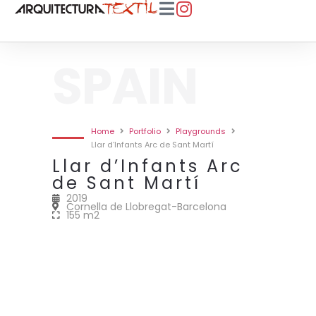
SPAIN
Home
Portfolio
Playgrounds
Llar d’Infants Arc de Sant Martí
Llar d’Infants Arc
de Sant Martí
2019
Cornella de Llobregat-Barcelona
155 m2
2019 • LLAR D'INFANTS ARC DE
2019 • LLAR D'INFANTS ARC DE
2019 • LLAR D'INFANTS ARC DE
SANT MARTÍ • 155M2
SANT MARTÍ • 155M2
SANT MARTÍ • 155M2