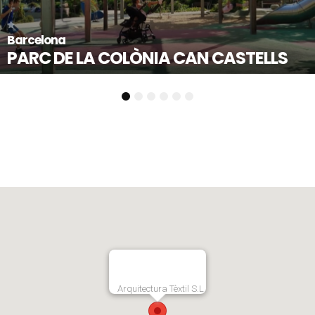
Mollet del Va
A COLÒNIA CAN CASTELLS
PLAÇA DE
1
2
3
4
5
6
Arquitectura Tèxtil S.L.