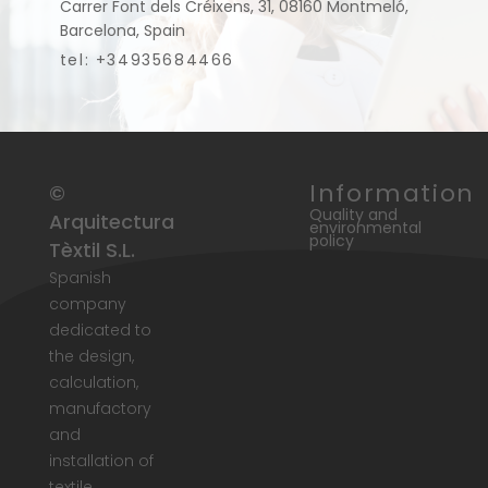
Carrer Font dels Créixens, 31, 08160 Montmeló,
Barcelona, Spain
tel: +34935684466
Information
©
Quality and
Arquitectura
environmental
policy
Tèxtil S.L.
Spanish
company
dedicated to
the design,
calculation,
manufactory
and
installation of
textile