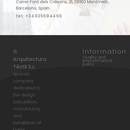
Carrer Font dels Créixens, 31, 08160 Montmeló,
Barcelona, Spain
tel: +34935684466
Information
©
Quality and
Arquitectura
environmental
policy
Tèxtil S.L.
Spanish
company
dedicated to
the design,
calculation,
manufactory
and
installation of
textile