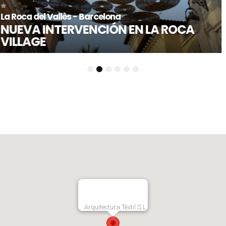
Las Rozas de Madrid - Madrid
LAS ROZAS VILLAGE
1
2
3
4
5
6
Arquitectura Tèxtil S.L.