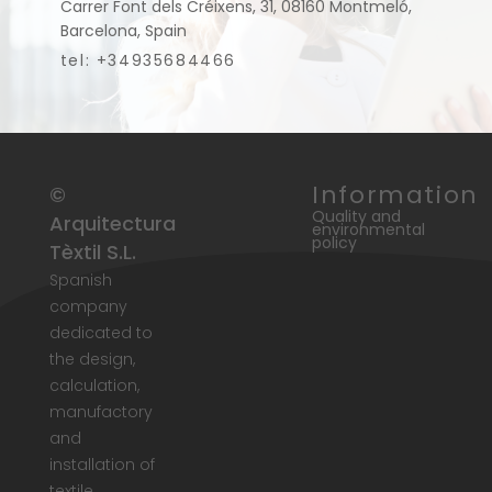
Carrer Font dels Créixens, 31, 08160 Montmeló,
Barcelona, Spain
tel: +34935684466
Information
©
Quality and
Arquitectura
environmental
policy
Tèxtil S.L.
Spanish
company
dedicated to
the design,
calculation,
manufactory
and
installation of
textile