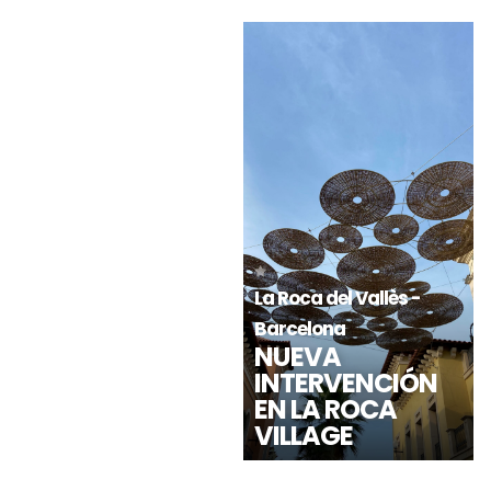
Maspalomas-Gran
Cagnes-sur-Mer
Canaria
(Francia)
CENTRO
C CÍAL
COMERCIAL
POLYGONE
RONDA
RIVIERA