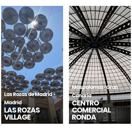
Barcelona
LA MAQUINISTA
Viladecans-Barcelona
VILADECANS THE
SHOPPING
STYLE OUTLETS
CENTER