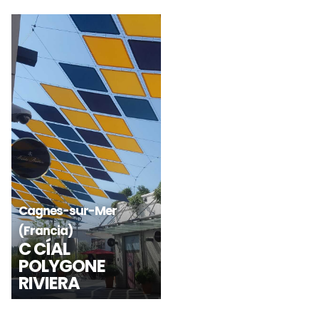
La Roca del Vallès -
Barcelona
Las Rozas de Madrid -
NUEVA
INTERVENCIÓN
Madrid
EN LA ROCA
LAS ROZAS
VILLAGE
VILLAGE