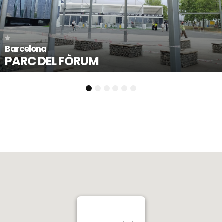
Llorenç del Penedès - Tarrag
PLAÇA 1 D’OCTUBRE
1
2
3
4
5
6