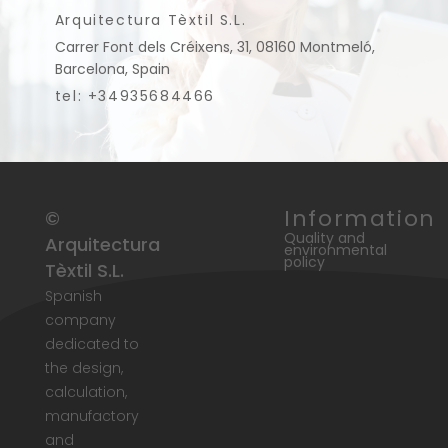
Arquitectura Tèxtil S.L.
Carrer Font dels Créixens, 31, 08160 Montmeló,
Barcelona, Spain
tel: +34935684466
Information
©
Quality and
Arquitectura
environmental
policy
Tèxtil S.L.
Spanish
company
dedicated to
the design,
calculation,
manufactory
and