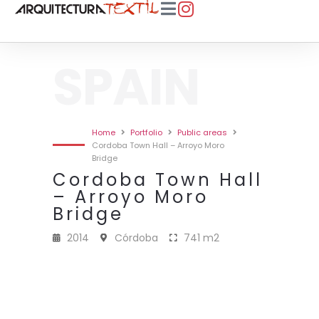
SPAIN
Home
Portfolio
Public areas
Cordoba Town Hall – Arroyo Moro
Bridge
Cordoba Town Hall
– Arroyo Moro
Bridge
2014
Córdoba
741 m2
2014 · PUENTE AVENIDA ARROYO
2014 · PUENTE AVENIDA ARROYO
2014 · PUENTE AVENIDA ARROYO
2014 · PUENTE AVENIDA ARROYO
2014 · PUENTE AVENIDA ARROYO