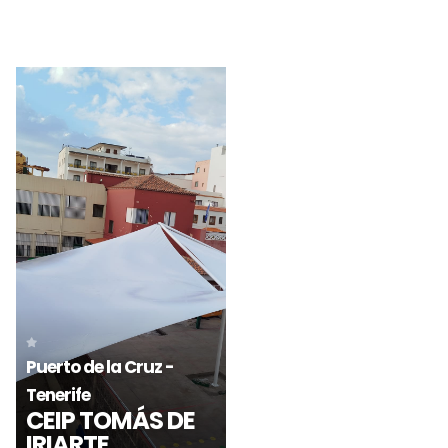
Llorenç del Penedès -
Tarragona
PLAÇA 1
Barcelona
PARC DEL FÒRUM
D’OCTUBRE