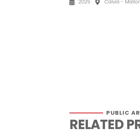
2025
Calvià - Mallo
PUBLIC A
RELATED P