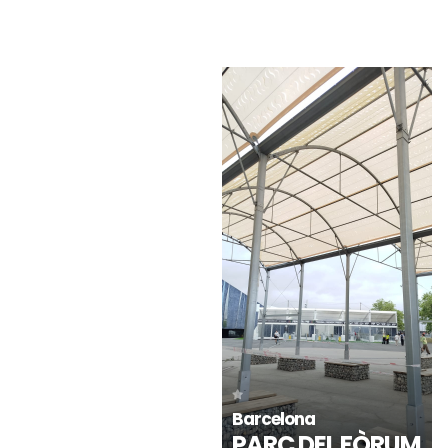
Puerto de la Cruz -
Rota - Cádiz
Tenerife
PLAZA DE JESÚS
CEIP TOMÁS DE
NAZARENO
IRIARTE