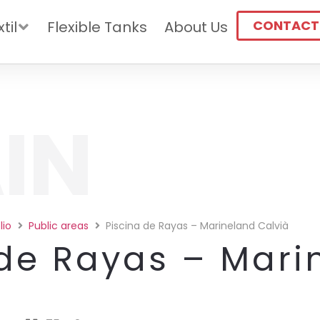
CONTACT
til
Flexible Tanks
About Us
IN
lio
Public areas
Piscina de Rayas – Marineland Calvià
 de Rayas – Mari