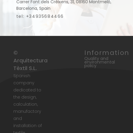
Carrer Font dels Créixens, 31, 08160 Montmeló,
Barcelona, Spain
tel: +34935684466
Information
©
Quality and
Arquitectura
environmental
policy
Tèxtil S.L.
Spanish
company
dedicated to
the design,
calculation,
manufactory
and
installation of
textile