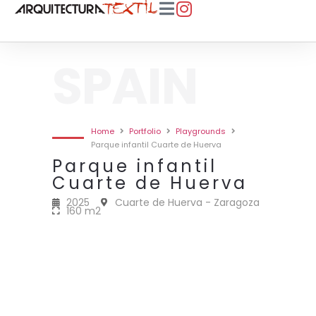
SPAIN
Home
Portfolio
Playgrounds
Parque infantil Cuarte de Huerva
Parque infantil
Cuarte de Huerva
2025
Cuarte de Huerva - Zaragoza
160 m2
WHATSAPP IMAGE 2025-07-15 AT
WHATSAPP IMAGE 2025 07 15 AT
2025 · CUARTE DE HUERVA ·
2025 · CUARTE DE HUERVA ·
2025 · CUARTE DE HUERVA ·
2025 · CUARTE DE HUERVA ·
15.17.51 (1)-PHOTOROOM
15.17.52
160M2
160M2
160M2
160M2