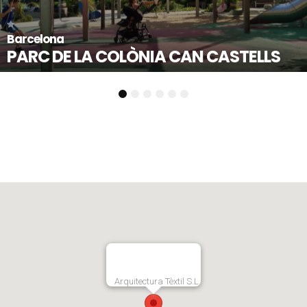
Mollet del Vallès - Ba
NIA CAN CASTELLS
PLAÇA DE L’ES
1
2
3
4
5
6
Arquitectura Tèxtil S.L.