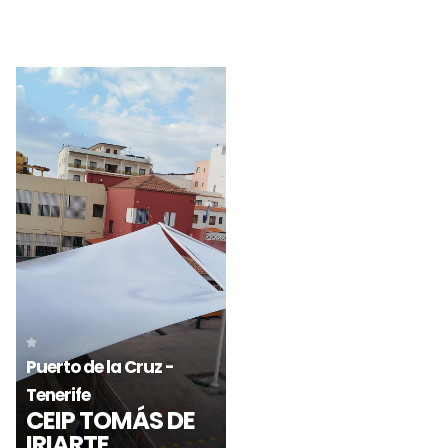
Llorenç del Penedès -
Tarragona
PLAÇA 1
Barcelona
PARC DEL FÒRUM
D’OCTUBRE