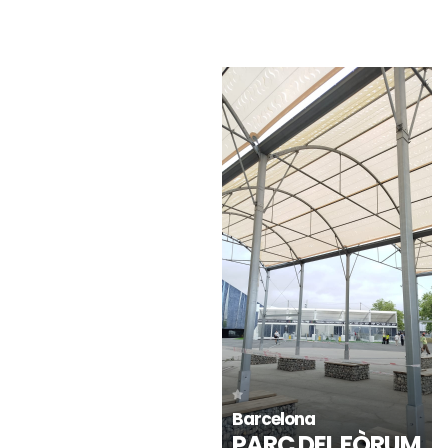
Puerto de la Cruz -
Rota - Cádiz
Tenerife
PLAZA DE JESÚS
CEIP TOMÁS DE
NAZARENO
IRIARTE