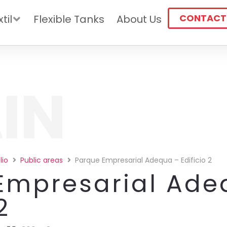
CONTACT
til
Flexible Tanks
About Us
IN
lio
Public areas
Parque Empresarial Adequa – Edificio 2
Empresarial Ade
2