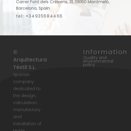
Carrer Font dels Créixens, 31, 08160 Montmeló,
Barcelona, Spain
tel: +34935684466
Information
©
Quality and
Arquitectura
environmental
policy
Tèxtil S.L.
Spanish
company
dedicated to
the design,
calculation,
manufactory
and
installation of
textile