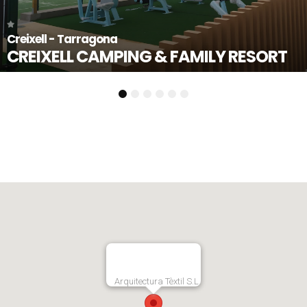
Creixell - Tarragona
CREIXELL CAMPING & FAMILY RESORT
1
2
3
4
5
6
Arquitectura Tèxtil S.L.