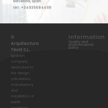
Barcelona, Spain
tel: +34935684466
Information
©
Quality and
Arquitectura
environmental
policy
Tèxtil S.L.
Spanish
company
dedicated to
the design,
calculation,
manufactory
and
installation of
textile
coverings