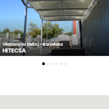
Castellón
PANTALL
ltrú - Barcelona
SUR PORT
1
2
3
4
5
6