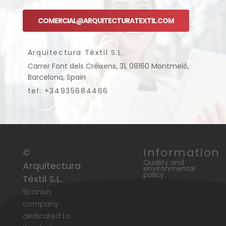
COMERCIAL@ARQUITECTURATEXTIL.COM
Arquitectura Tèxtil S.L.
Carrer Font dels Créixens, 31, 08160 Montmeló,
Barcelona, Spain
tel: +34935684466
Information
©
Quality and
Arquitectura
environmental
policy
Tèxtil S.L.
Spanish
company
dedicated to